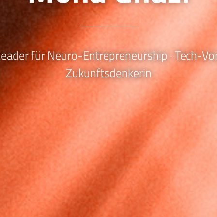
eader für Neuro-Entrepreneurship · Tech-Vor
Zukunftsdenkerin